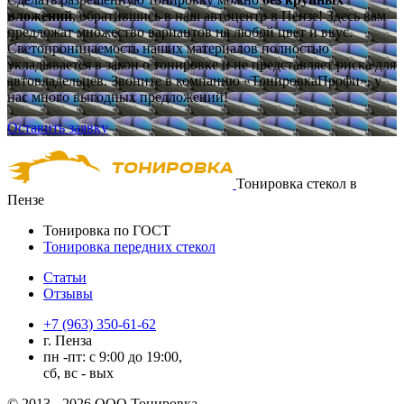
вложений
, обратившись в наш автоцентр в Пензе! Здесь вам
предложат множество вариантов на любой цвет и вкус.
Светопроницаемость наших материалов полностью
укладывается в закон о тонировке и не представляет риска для
автовладельцев. Звоните в компанию «ТонировкаПрофи», у
нас много выгодных предложений!
Оставить заявку
Тонировка стекол в
Пензе
Тонировка по ГОСТ
Тонировка передних стекол
Статьи
Отзывы
+7 (963) 350-61-62
г. Пенза
пн -пт: с 9:00 до 19:00,
сб, вс - вых
© 2013 - 2026 ООО Тонировка