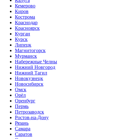
Калуга
Кемерово
Киров
Кострома
Краснодар
Красноярск
Курган
Курск
Липецк
Магнитогорск
Мурманск
Набережные Челны
Нижний Новгород
Нижний Тагил
Новокузнецк
Новосибирск
Омск
Орёл
Оренбург
Пермь
Петрозаводск
Ростов-на-Дону
Рязань
Самара
Саратов