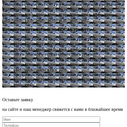
Тонировка стекол по ГОСТу в нашей мастерской предлагается
в обширном ассортименте. Все используемые материалы
соответствуют установленных требованиям и эффективно
сдерживают ультрафиолетовое воздействие.
Тонировка автомобиля по ГОСТу требует:
передвигаться на транспортных средствах, лобовые
стекла которых пропускают не менее 75% солнечных
лучей. Атермальная полоса размером 14 см в верхней
части лобового стекла может быть темнее;
обзор через ветровые стекла также должен быть
оптимальным, и в данном случае им считается
светопроницаемость в 70%;
прозрачность задних автостекол не регламентирована,
однако мы не советуем использовать на них зеркальную
тонировку.
Оставьте заявку
на сайте и наш менеджер свяжется с вами в ближайшее время