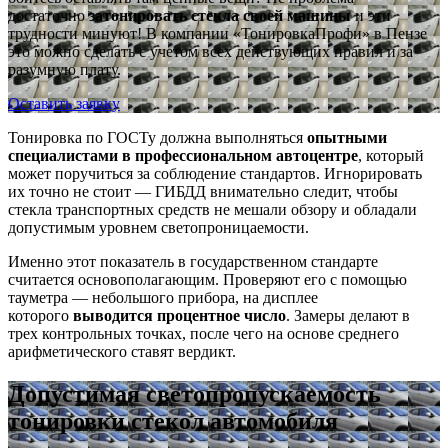
достаточно
затонировать стекла своей машины
и эти
трудности минуют! В компании «ТонировкаПрофи» в Пензе
это можно сделать с учетом всех действующих правил и за
разумную плату.
Оставить заявку
Тонировка по ГОСТу должна выполняться
опытными
специалистами в профессиональном автоцентре
, который
может поручиться за соблюдение стандартов. Игнорировать
их точно не стоит — ГИБДД внимательно следит, чтобы
стекла транспортных средств не мешали обзору и обладали
допустимым уровнем светопроницаемости.
Именно этот показатель в государственном стандарте
считается основополагающим. Проверяют его с помощью
тауметра — небольшого прибора, на дисплее
которого
выводится процентное число
. Замеры делают в
трех контрольных точках, после чего на основе среднего
арифметического ставят вердикт.
Допустимая светопропускаемость
тонировки стекол автомобиля