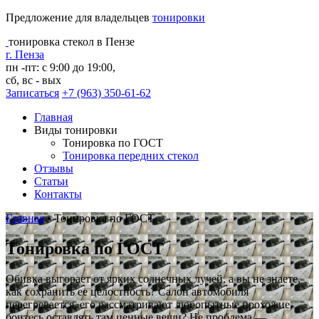
Предложение для владельцев
тонировки
тонировка стекол в Пензе
г. Пенза
пн -пт: с 9:00 до 19:00,
сб, вс - вых
Записаться
+7 (963) 350-61-62
Главная
Виды тонировки
Тонировка по ГОСТ
Тонировка передних стекол
Отзывы
Статьи
Контакты
Главная
•
Тонировка по ГОСТ
Тонировка по ГОСТ
Обивка выгорает от ярких солнечных лучей, а вы не знаете,
как сохранить ее целостность? Салон автомобиля
перегревается, его рассматривают любопытные прохожие,
боитесь оставлять там ценные вещи? Не проблема —