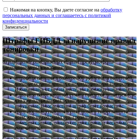
Нажимая на кнопку, Вы даете согласие на
обработку
персональных данных и соглашаетесь с политикой
конфиденциальности
Штрафы ГИБДД за нарушение правил
тонировки
За нарушение описываемых правил предусмотрены
следующие меры взыскания:
штрафная санкция в размере 500 рублей для водителей,
впервые остановленных с некондиционной тонировкой.
Избавившись от нее на месте, вы избежите наказания;
в два раза более крупной суммы придется лишиться тем,
кто уже однажды был остановлен за аналогичное
нарушение. Впоследствии штраф будет возрастать;
сразу после вступления в силу нового техрегламента
всем, кто не соблюдал его, грозило и вовсе лишение
номерных знаков, однако сегодня правила несколько
смягчились.
Сделать разрешенную тонировку можно
без крупных